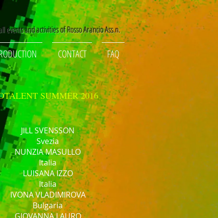
ll events and activities of Rosso Arancio Ass.n.
RODUCTION
CONTACT
FAQ
OTALENT SUMMER 2016
JILL SVENSSON
Svezia
NUNZIA MASULLO
Italia
LUISANA IZZO
Italia
IVONA VLADIMIROVA
Bulgaria
GIOVANNA LAURO