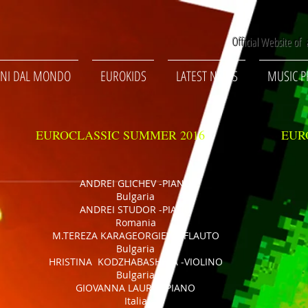
Official Website of a
NI DAL MONDO
EUROKIDS
LATEST NEWS
MUSIC P
EUROCLASSIC SUMMER 2016
EUR
ANDREI GLICHEV -PIANO
Bulgaria
ANDREI STUDOR -PIANO
Romania
M.TEREZA KARAGEORGIEVA -FLAUTO
Bulgaria
HRISTINA KODZHABASHEVA -VIOLINO
Bulgaria
GIOVANNA LAURO -PIANO
Italia