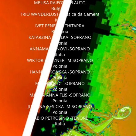
MELISA RAIFOVA -FLAUTO
Bulgaria
TRIO WANDERLUST -Musica da Camera
Italia
IVET PENEVA - CHITARRA
Bulgaria
KATARZINA SZPILKA -SOPRANO
Polonia
ANNAMARIA NOVI -SOPRANO
Italia
WIKTORIA WIZNER -M.SOPRANO
Polonia
HANNA OKONSKA -SOPRANO
Polonia
MARIA BALDI -SOPRANO
Polonia
MAGDA ANNA FLIS -SOPRANO
Polonia
JUSTYNA GESICKA -M.SOPRANO
Polonia
FABIO PETROSINO -TENORE
Italia