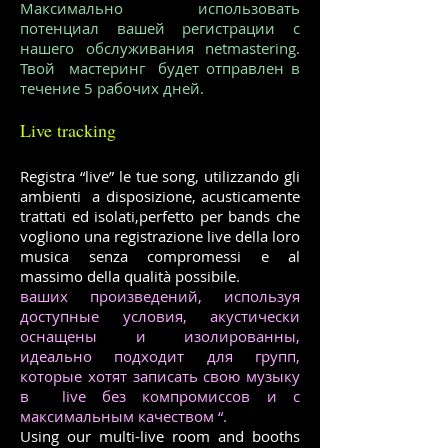
Максимально использовать
потенциал вашей регистрации с
нашего обслуживания netmastering.
Твой мастеринг будет отправлен в
течение 5 рабочих дней.
Live tracking
Registra “live” le tue song, utilizzando gli
ambienti a disposizione, acusticamente
trattati ed isolati,perfetto per bands che
vogliono una registrazione live della loro
musica senza compromessi e al
massimo della qualità possibile.
ваших произведений, используя
доступные условия, акустически
оснащены и изолированны,
идеально подходит для групп,
которые хотят записать свою музыку
в live без компромиссов и с
максимальным качеством “.
Using our multi-live room and booths