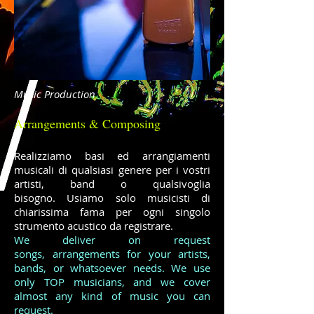
Music Production
Arrangements & Composing
Realizziamo basi ed arrangiamenti
musicali di qualsiasi genere per i vostri
artisti, band o qualsivoglia
bisogno. Usiamo solo musicisti di
chiarissima fama per ogni singolo
strumento acustico da registrare.
We deliver on request
songs, arrangements for your artists,
bands, or whatsoever needs. We use
only TOP musicians, and we cover
almost any kind of music you can
request.