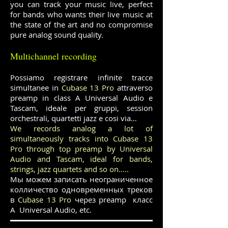
you can track your music live, perfect
for bands who wants their live music at
the state of the art and no compromise
pure analog sound quality.
Multichannel recording
Possiamo registrare infinite tracce
simultanee in
Cubase 13 Pro
attraverso
preamp in class A Universal Audio e
Tascam, ideale per gruppi, session
orchestrali, quartetti jazz e cosi via…
We records analog a lot of
simultaneously tracks into Cubase 13
Pro through top preamp by Universal
Audio and Tascam, ideal for bands,
strings, jazz quartets and so on…..
Мы можем записать неограниченное
колличество одновременных треков
в
Cubase 13 Pro
через preamp класс
A Universal Audio, etc.