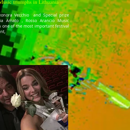
usic triumphs in Lithuania
eonora Vecchio and Special prize
gia Amato , Rosso Arancio Music
n one of the most important festival
nt,