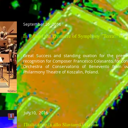
September,26 2016
In Poland the Premiere of Symphony "Terra!" of
Great Success and standing ovation for the premi
recognition for Composer Francesco Colasanto, for co
Orchestra of Conservatorio of Benevento from o
Philarmony Theatre of Koszalin, Poland.
July,10, 2016
l'Italia trionfa allo Slavianski Bazar