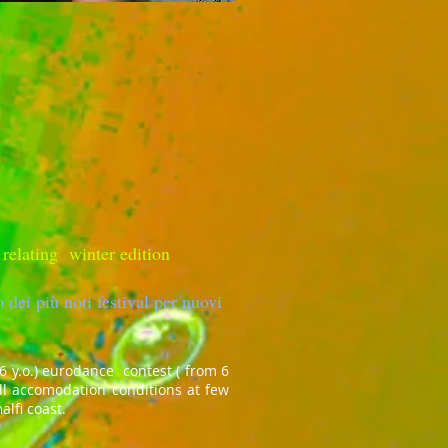
relating winter edition​
.
 dei più noti festival per nuovi
26 y.o.) eurodance contest ( from 6
Full accomodation conditions at few
lfi coast.