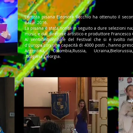
L'artista pisana Eleonora Vecchio ha ottenuto il seco
Bazar 2016.
La pisana è stata scelta in seguito a dure selezioni 
music e dal direttore artistico e produttore Francesco
Al venticinquennale del Festival che si è svolto nel
d'Europa con una capacità di 4000 posti , hanno preso
Argentina, Colombia,Russia, Ucraina,Bielorussia,Ka
.Bulgaria ,Georgia.