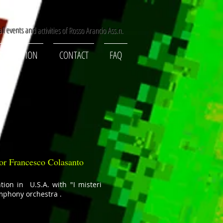
ll events and activities of Rosso Arancio Ass.n.
RODUCTION
CONTACT
FAQ
or Francesco Colasanto
ion in U.S.A. with "I misteri
ymphony orchestra .