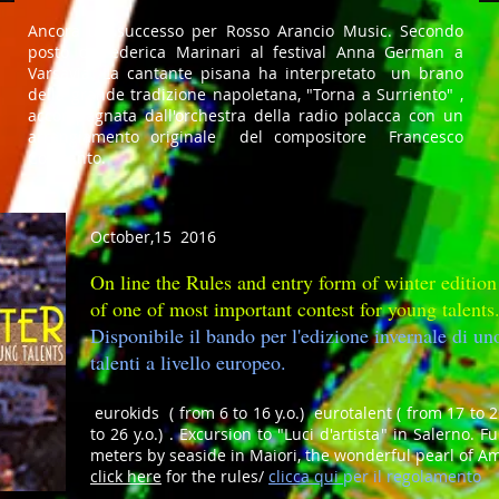
Ancora un successo per Rosso Arancio Music. Secondo
posto di Federica Marinari al festival Anna German a
Varsavia. La cantante pisana ha interpretato un brano
della grande tradizione napoletana, "Torna a Surriento" ,
accompagnata dall'orchestra della radio polacca con un
arrangiamento originale del compositore Francesco
Colasanto.
October,15 2016
On line the Rules and entry form of winter edition 
of one of most important contest for young talents
Disponibile il bando per l'edizione invernale di uno
talenti a livello europeo.
eurokids ( from 6 to 16 y.o.) eurotalent ( from 17 to 
to 26 y.o.) . Excursion to "Luci d'artista" in Salerno. 
meters by seaside in Maiori, the wonderful pearl of Ama
click here
for the rules/
clicca qui
per il regolamento