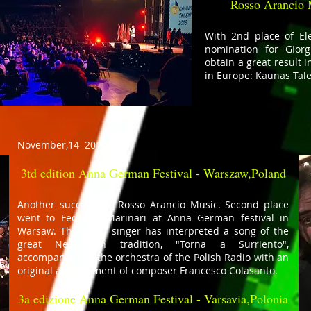
Rosso Arancio M
With 2nd place of El
nomination for GIor
obtain a great result i
in Europe: Kaunas Tale
November,14 2016
3td edition Anna German Festival - Warszaw,Poland
Another success for Rosso Arancio Music. Second place
went to Federica Marinari at Anna German festival in
Warsaw. The Pisan singer has interpreted a song of the
great Neapolitan tradition, "Torna a Surriento",
accompanied by the orchestra of the Polish Radio with an
original arrangement of composer Francesco Colasanto.
3a edizione Anna German Festival - Varsavia,Polonia