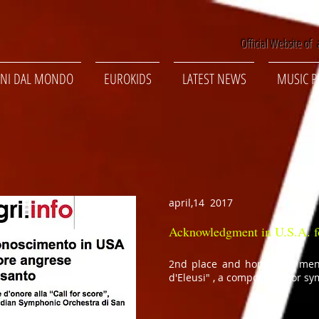
Official Website of a
NI DAL MONDO
EUROKIDS
LATEST NEWS
MUSIC P
april,14 2017
Acknowledgment in U.S.A. f
2nd place and honorable ment
d'Eleusi" , a composition for s