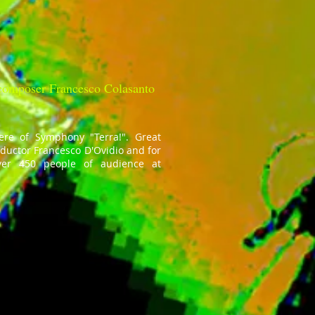
 composer Francesco Colasanto
ere of Symphony "Terra!". Great
nductor Francesco D'Ovidio and for
ver 450 people of audience at