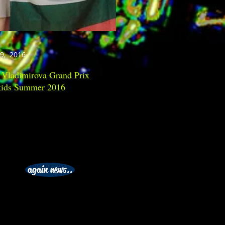
19, 2016
 Vladimirova Grand Prix
kids Summer 2016
again news..