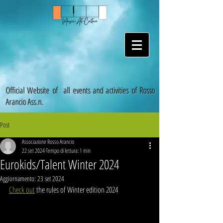
Official Website of all events and activities of Rosso
Arancio Ass.n.
Post
Associazione Rosso Arancio
22 set 2024
Tempo di lettura: 1 min
Eurokids/Talent Winter 2024
Aggiornamento:
23 set 2024
Check out
 the rules of Winter edition 2024