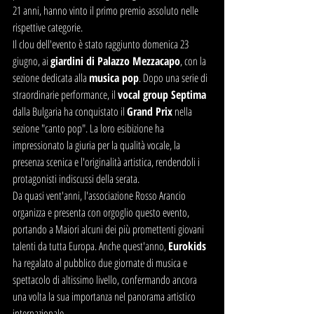
21 anni, hanno vinto il primo premio assoluto nelle 
rispettive categorie.
Il clou dell'evento è stato raggiunto domenica 23 
giugno, ai 
giardini di Palazzo Mezzacapo
, con la 
sezione dedicata alla 
musica pop
. Dopo una serie di 
straordinarie performance, il 
vocal group Septima
dalla Bulgaria ha conquistato il 
Grand Prix
 nella 
sezione "canto pop". La loro esibizione ha 
impressionato la giuria per la qualità vocale, la 
presenza scenica e l'originalità artistica, rendendoli i 
protagonisti indiscussi della serata.
Da quasi vent'anni, l'associazione Rosso Arancio 
organizza e presenta con orgoglio questo evento, 
portando a Maiori alcuni dei più promettenti giovani 
talenti da tutta Europa. Anche quest'anno, 
Eurokids
ha regalato al pubblico due giornate di musica e 
spettacolo di altissimo livello, confermando ancora 
una volta la sua importanza nel panorama artistico 
internazionale.