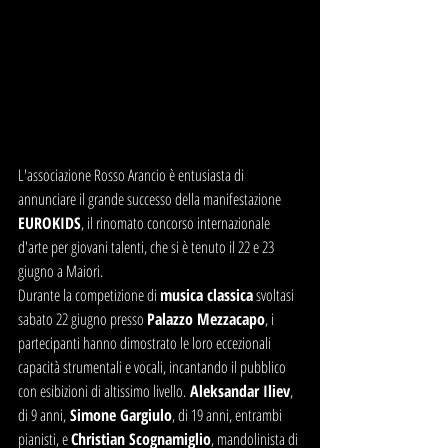
L'associazione Rosso Arancio è entusiasta di 
annunciare il grande successo della manifestazione 
EUROKIDS
, il rinomato concorso internazionale 
d'arte per giovani talenti, che si è tenuto il 22 e 23 
giugno a Maiori.
Durante la competizione di 
musica classica
 svoltasi 
sabato 22 giugno presso 
Palazzo Mezzacapo
, i 
partecipanti hanno dimostrato le loro eccezionali 
capacità strumentali e vocali, incantando il pubblico 
con esibizioni di altissimo livello.
 Aleksandar Iliev
, 
di 9 anni,
 Simone Gargiulo
, di 19 anni, entrambi 
pianisti, e 
Christian Scognamiglio
, mandolinista di 